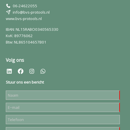
06-24622055
info@bvs-protools.nl
www.bvs-protools.nl
IBAN: NL15RABO0340565330
KvK: 89776062
Btw: NL865104657B01
Volg ons
Stuur ons een bericht