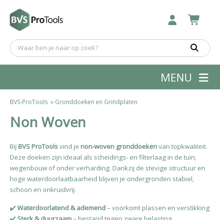
MENU
BVS-ProTools
»
Gronddoeken en Grindplaten
Non Woven
Bij
BVS ProTools
vind je
non-woven gronddoeken
van topkwaliteit.
Deze doeken zijn ideaal als scheidings- en filterlaag in de tuin,
wegenbouw of onder verharding. Dankzij de stevige structuur en
hoge waterdoorlaatbaarheid blijven je ondergronden stabiel,
schoon en onkruidvrij.
✔️
Waterdoorlatend & ademend
– voorkomt plassen en verstikking
✔️
Sterk & duurzaam
– bestand tegen zware belasting