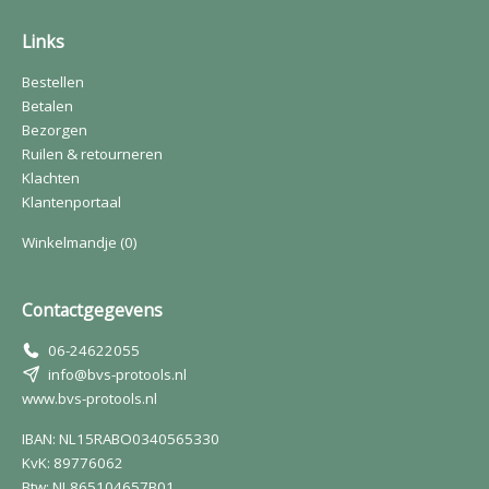
Links
Bestellen
Betalen
Bezorgen
Ruilen & retourneren
Klachten
Klantenportaal
Winkelmandje
(0)
Contactgegevens
06-24622055
info@bvs-protools.nl
www.bvs-protools.nl
IBAN: NL15RABO0340565330
KvK: 89776062
Btw: NL865104657B01