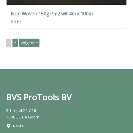
Non Woven 150gr/m2 wit 4m x 100m
1006346
1
2
Volgende
BVS ProTools BV
Schrepel 24-C16
1648GC De Goorn
Route