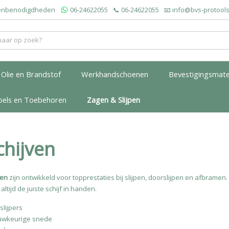
roenbenodigdheden
06-24622055
📞
06-24622055
📧
info@bvs-protools
Olie en Brandstof
Werkhandschoenen
Bevestigingsmate
bels en Toebehoren
Zagen & Slijpen
chijven
ven
zijn ontwikkeld voor topprestaties bij slijpen, doorslijpen en afbramen.
altijd de juiste schijf in handen.
slijpers
auwkeurige snede