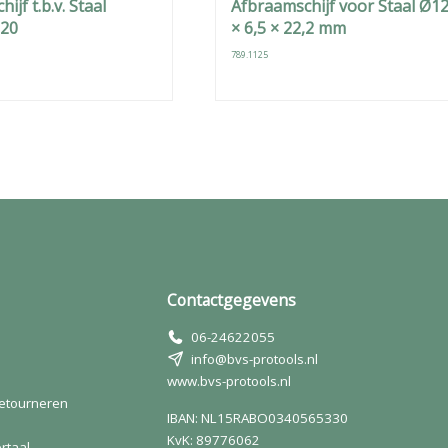
ijf t.b.v. Staal
Afbraamschijf voor Staal Ø1
 20
× 6,5 × 22,2 mm
789.1125
Contactgegevens
06-24622055
info@bvs-protools.nl
www.bvs-protools.nl
retourneren
IBAN: NL15RABO0340565330
KvK: 89776062
rtaal