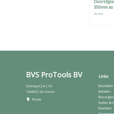
Doorslijpsch
350mm as
786.3502
BVS ProTools BV
Links
Bestellen
Schrepel 24-C16
Betalen
1648GC De Goorn
Bezorgen
Route
Ruilen & 
Klachten
Klantenpo