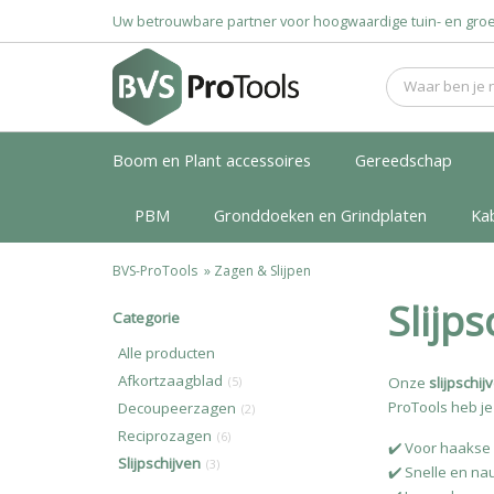
Uw betrouwbare partner voor hoogwaardige tuin- en g
Boom en Plant accessoires
Gereedschap
PBM
Gronddoeken en Grindplaten
Ka
BVS-ProTools
»
Zagen & Slijpen
Slijps
Categorie
Alle producten
Afkortzaagblad
Onze
slijpschij
(5)
ProTools heb je 
Decoupeerzagen
(2)
Reciprozagen
(6)
✔️ Voor haakse 
Slijpschijven
(3)
✔️ Snelle en n