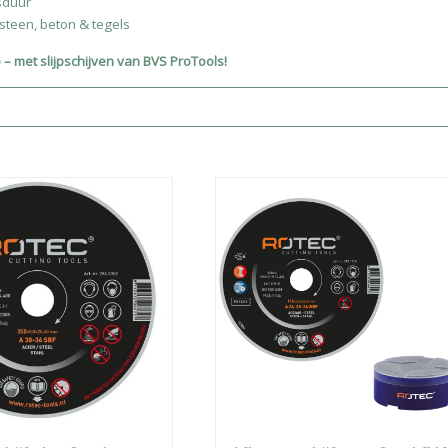
sduur
 steen, beton & tegels
o – met slijpschijven van BVS ProTools!