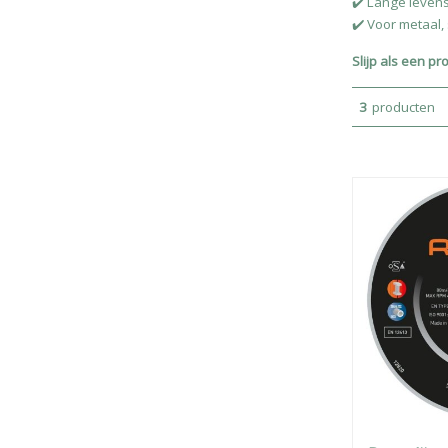
✔️ Lange leven
✔️ Voor metaal,
Slijp als een pr
3
producten