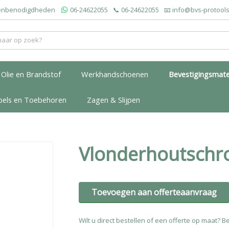
roenbenodigdheden
06-24622055
📞
06-24622055
📧
info@bvs-protools
Olie en Brandstof
Werkhandschoenen
Bevestigingsmate
bels en Toebehoren
Zagen & Slijpen
Vlonderhoutschro
Toevoegen aan offerteaanvraag
Wilt u direct bestellen of een offerte op maat? Be