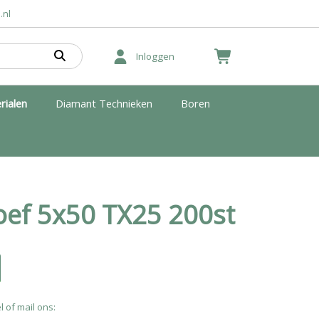
.nl
Inloggen
rialen
Diamant Technieken
Boren
ef 5x50 TX25 200st
l of mail ons: