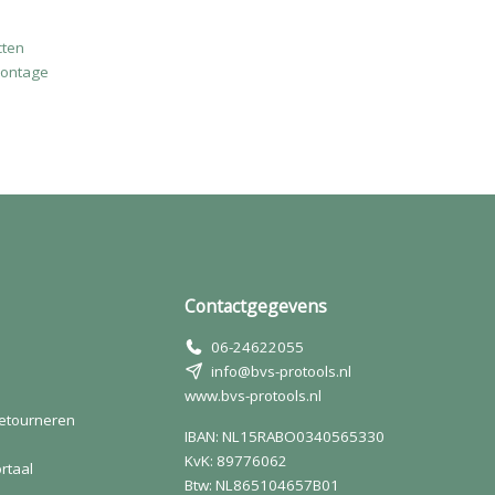
cten
montage
Contactgegevens
06-24622055
info@bvs-protools.nl
www.bvs-protools.nl
retourneren
IBAN: NL15RABO0340565330
KvK: 89776062
rtaal
Btw: NL865104657B01