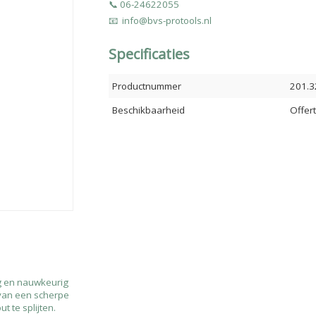
📞 06-24622055
📧 info@bvs-protools.nl
Specificaties
Productnummer
201.3
Beschikbaarheid
Offer
ig en nauwkeurig
 van een scherpe
t te splijten.