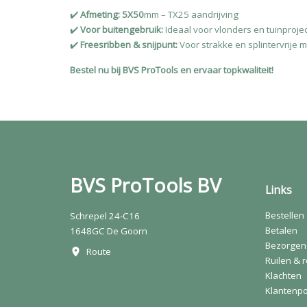
✔️
Afmeting: 5X50
mm – TX25 aandrijving
✔️
Voor buitengebruik:
Ideaal voor vlonders en tuinproje
✔️
Freesribben & snijpunt:
Voor strakke en splintervrije 
Bestel nu bij BVS ProTools en ervaar topkwaliteit!
BVS ProTools BV
Links
Bestellen
Schrepel 24-C16
Betalen
1648GC De Goorn
Bezorgen
Route
Ruilen & 
Klachten
Klantenpo