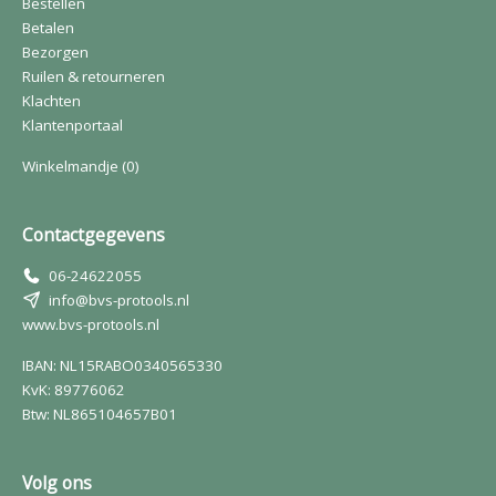
Bestellen
Betalen
Bezorgen
Ruilen & retourneren
Klachten
Klantenportaal
Winkelmandje
(0)
Contactgegevens
06-24622055
info@bvs-protools.nl
www.bvs-protools.nl
IBAN: NL15RABO0340565330
KvK: 89776062
Btw: NL865104657B01
Volg ons