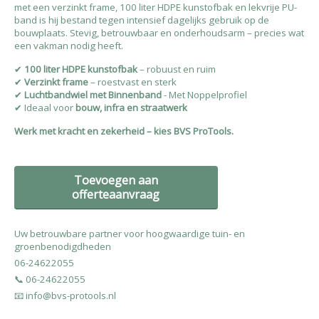
met een verzinkt frame, 100 liter HDPE kunstofbak en lekvrije PU-
band is hij bestand tegen intensief dagelijks gebruik op de
bouwplaats. Stevig, betrouwbaar en onderhoudsarm – precies wat
een vakman nodig heeft.
✔
100 liter HDPE kunstofbak
– robuust en ruim
✔
Verzinkt frame
– roestvast en sterk
✔
Luchtbandwiel met Binnenband
- Met Noppelprofiel
✔ Ideaal voor
bouw, infra en straatwerk
Werk met kracht en zekerheid – kies BVS ProTools.
Toevoegen aan
offerteaanvraag
Uw betrouwbare partner voor hoogwaardige tuin- en
groenbenodigdheden
06-24622055
📞 06-24622055
📧 info@bvs-protools.nl