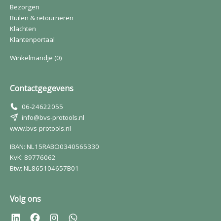
Bezorgen
Ruilen & retourneren
Klachten
Klantenportaal
Winkelmandje
(0)
Contactgegevens
06-24622055
info@bvs-protools.nl
www.bvs-protools.nl
IBAN: NL15RABO0340565330
KvK: 89776062
Btw: NL865104657B01
Volg ons