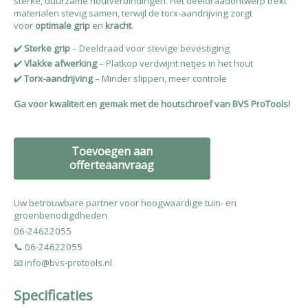
sterke, duurzame houtverbindingen. Het deeldraadontwerp trekt
materialen stevig samen, terwijl de torx-aandrijving zorgt
voor
optimale grip
en
kracht
.
✔️
Sterke grip
– Deeldraad voor stevige bevestiging
✔️
Vlakke afwerking
– Platkop verdwijnt netjes in het hout
✔️
Torx-aandrijving
– Minder slippen, meer controle
Ga voor kwaliteit en gemak met de houtschroef van BVS ProTools!
Toevoegen aan
offerteaanvraag
Uw betrouwbare partner voor hoogwaardige tuin- en
groenbenodigdheden
06-24622055
📞 06-24622055
📧 info@bvs-protools.nl
Specificaties