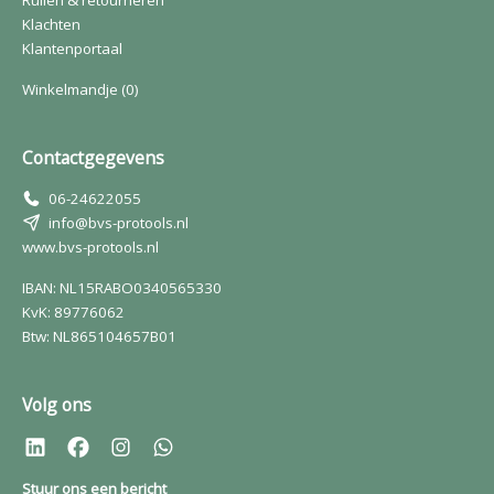
Ruilen & retourneren
Klachten
Klantenportaal
Winkelmandje
(0)
Contactgegevens
06-24622055
info@bvs-protools.nl
www.bvs-protools.nl
IBAN: NL15RABO0340565330
KvK: 89776062
Btw: NL865104657B01
Volg ons
Stuur ons een bericht