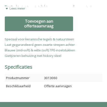
Tip:
Zoekt u juist een iets lichtere en meer wendbare variant voor
Lees meer
het fijnere precisiewerk, nauwe hoeken of dunnere tegels? Bekijk
dan direct de compactere
Halder Simplex TPE-mid/Soft Ø 50 mm.
Toevoegen aan
Voorkom kostbare breaks en lelijke strepen op uw straatwerk.
offerteaanvraag
Bestel de Halder Simplex 60mm TPE-mid/soft hamer vandaag nog
bij BVS ProTools!
Speciaal voor keramische tegels & natuursteen
Laat gegarandeerd geen zwarte strepen achter
Blauwe (mid-soft) & witte (soft) TPE-inzetstukken
Gietijzeren behuizing met hickory steel
Specificaties
Productnummer
3013060
Beschikbaarheid
Offerte aanvragen