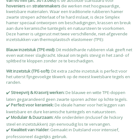
van 60 mm (art. 3013.060)
is de absolute standaard voor
hoveniers
en
stratenmakers
die werken met hoogwaardige,
kwetsbare materialen. Waar een traditionele rubberen hamer
zwarte strepen achterlaat of te hard inslaat, is deze Simplex
hamer speciaal ontworpen om beschadigingen, krassen en breuk
aan dure keramische tuintegels en natuursteen te voorkomen.
Deze hamer is uitgerust met twee verschillende, niet-afgevende
inzetstukken van thermoplastisch elastomeer (TPE):
Blauw inzetstuk (TPE-mid):
Dit middelharde rubberen vlak geeft net
even wat meer slagkracht. Ideaal om tegels stevig in het zand- of
splitbed te kloppen zonder ze te beschadigen.
Wit inzetstuk (TPE-soft):
Dit extra zachte inzetstuk is perfect voor
het uiterst fijngevoelige tikwerk op de meest kwetsbare tegels en
randen.
✔️
Streepvrij & Krasvrij werken:
De blauwe en witte TPE-doppen
laten gegarandeerd geen zwarte sporen achter op lichte tegels.
✔️
Perfect voor keramiek:
De ideale hamer voor het leggen van
kwetsbare en dure keramische tuintegels en natuursteen.
✔️
Modulair & Duurzaam:
Alle onderdelen (inclusief de hickory
steel en inzetstukken) zijn eenvoudig los te vervangen.
✔️
Kwaliteit van Halder:
Gemaakt in Duitsland voor intensief,
professioneel dagelijks gebruik.