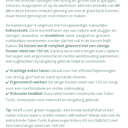
voor het effectief opvegen van droog en grover vuil in garages,
schuren, magazijnen of op de werkvloer. Met een breedte van
40
cm
is deze bezem compact genoeg om overal goed bij te kunnen,
maar breed genoeg om snel meters te maken.
De kamerveger is uitgerust met hoogwaardige, natuurlijke
kokosvezels
. Deze borstelharen zijn van nature wat stugger en
steviger, waardoor ze
moeiteloos
zand, zaagsel en grovere
vuildeeltjes meenemen zonder dat het vuil in de bezem blijft
haken.
De bezem wordt compleet geleverd met een stevige
houten steel van 150 cm
. Dankzij deze extra lengte kunt u tijdens
het vegen een ergonomische en rechte werkhouding aannemen,
wat rugklachten bij langdurig gebruik helpt te voorkomen.
✔️
Krachtige kokos haren:
Ideaal voor het effectief bijeenvegen
van droog, grof vuil en zand op harde vloeren.
✔️
Ergonomisch werken:
De lange houten steel van 150 cm zorgt
voor een comfortabele en rechte stahouding.
✔️
Robuuste kwaliteit:
Duurzame houten constructie van Talen
Tools, ontworpen voor intensief en langdurig gebruik.
Tip
: Heeft u een groter magazijn, een brede bedrijfshal of een
ruime schuur waar u sneller meters wilt maken? Bekijk dan ook de
extra brede
Talen Tools Kamerveger Kokos 60 cm (GBB36C)
met
een extra lange steel van 160 cm!