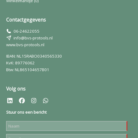
Winkelmandje
(0)
Contactgegevens
06-24622055
info@bvs-protools.nl
www.bvs-protools.nl
IBAN: NL15RABO0340565330
KvK: 89776062
Btw: NL865104657B01
Volg ons
Stuur ons een bericht