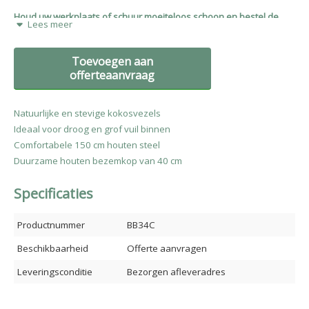
Houd uw werkplaats of schuur moeiteloos schoon en bestel de
Lees meer
Talen Tools kokos kamerveger vandaag nog bij BVS ProTools!
Toevoegen aan
offerteaanvraag
Natuurlijke en stevige kokosvezels
Ideaal voor droog en grof vuil binnen
Comfortabele 150 cm houten steel
Duurzame houten bezemkop van 40 cm
Specificaties
Productnummer
BB34C
Beschikbaarheid
Offerte aanvragen
Leveringsconditie
Bezorgen afleveradres