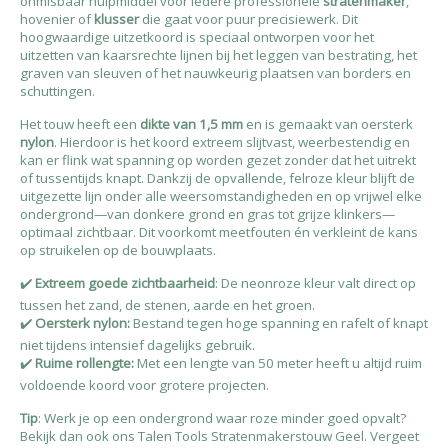
onmisbaar hulpmiddel voor iedere professionele
stratenmaker
,
hovenier of
klusser
die gaat voor puur precisiewerk. Dit
hoogwaardige uitzetkoord is speciaal ontworpen voor het
uitzetten van kaarsrechte lijnen bij het leggen van bestrating, het
graven van sleuven of het nauwkeurig plaatsen van borders en
schuttingen.
Het touw heeft een
dikte van 1,5 mm
en is gemaakt van oersterk
nylon
. Hierdoor is het koord extreem slijtvast, weerbestendig en
kan er flink wat spanning op worden gezet zonder dat het uitrekt
of tussentijds knapt. Dankzij de opvallende, felroze kleur blijft de
uitgezette lijn onder alle weersomstandigheden en op vrijwel elke
ondergrond—van donkere grond en gras tot grijze klinkers—
optimaal zichtbaar. Dit voorkomt meetfouten én verkleint de kans
op struikelen op de bouwplaats.
✔️
Extreem goede zichtbaarheid
: De neonroze kleur valt direct op
tussen het zand, de stenen, aarde en het groen.
✔️
Oersterk nylon:
Bestand tegen hoge spanning en rafelt of knapt
niet tijdens intensief dagelijks gebruik.
✔️
Ruime rollengte:
Met een lengte van 50 meter heeft u altijd ruim
voldoende koord voor grotere projecten.
Tip
: Werk je op een ondergrond waar roze minder goed opvalt?
Bekijk dan ook ons
Talen Tools Stratenmakerstouw Geel.
Vergeet