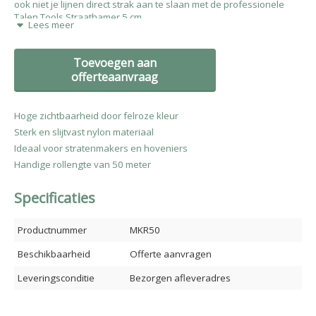
ook niet je lijnen direct strak aan te slaan met de professionele
Talen Tools Straathamer 5 cm.
Lees meer
Zorg voor een kaarsrecht eindresultaat en bestel het Talen Tools
roze stratenmakerstouw vandaag nog bij BVS ProTools!
Toevoegen aan
offerteaanvraag
Hoge zichtbaarheid door felroze kleur
Sterk en slijtvast nylon materiaal
Ideaal voor stratenmakers en hoveniers
Handige rollengte van 50 meter
Specificaties
Productnummer
MKR50
Beschikbaarheid
Offerte aanvragen
Leveringsconditie
Bezorgen afleveradres