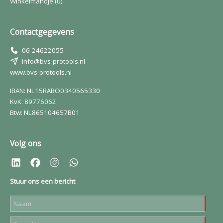
Winkelmandje
(0)
Contactgegevens
06-24622055
info@bvs-protools.nl
www.bvs-protools.nl
IBAN: NL15RABO0340565330
KvK: 89776062
Btw: NL865104657B01
Volg ons
Stuur ons een bericht