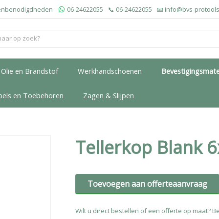
roenbenodigdheden
06-24622055
📞
06-24622055
📧
info@bvs-protools
Olie en Brandstof
Werkhandschoenen
Bevestigingsmate
bels en Toebehoren
Zagen & Slijpen
Tellerkop Blank 
Toevoegen aan offerteaanvraag
Wilt u direct bestellen of een offerte op maat? Be