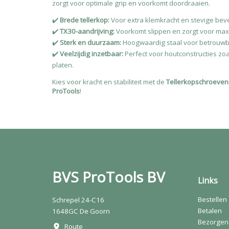
zorgt voor optimale grip en voorkomt doordraaien.
✔️
Brede tellerkop:
Voor extra klemkracht en stevige beve
✔️
TX30-aandrijving:
Voorkomt slippen en zorgt voor maxi
✔️
Sterk en duurzaam:
Hoogwaardig staal voor betrouwba
✔️
Veelzijdig inzetbaar:
Perfect voor houtconstructies zo
platen.
Kies voor kracht en stabiliteit met de
Tellerkopschroeven
ProTools
!
BVS ProTools BV
Links
Bestellen
Schrepel 24-C16
Betalen
1648GC De Goorn
Bezorgen
Route