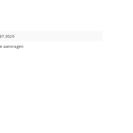
87.3020
te aanvragen