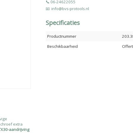
📞 06-24622055
📧 info@bvs-protools.nl
Specificaties
Productnummer
203.3
Beschikbaarheid
Offer
vige
schroef extra
TX30-aandrijving