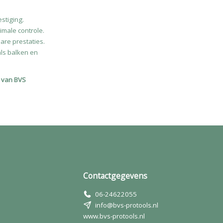
stiging.
male controle.
re prestaties.
als balken en
 van BVS
Contactgegevens
06-24622055
info@bvs-protools.nl
www.bvs-protools.nl