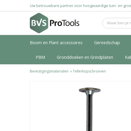
Uw betrouwbare partner voor hoogwaardige tuin- en g
Boom en Plant accessoires
Gereedschap
PBM
Gronddoeken en Grindplaten
Ka
Bevestigingsmaterialen
»
Tellerkopschroeven