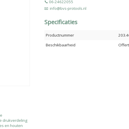
📞 06-24622055
📧 info@bvs-protools.nl
Specificaties
Productnummer
203.4
Beschikbaarheid
Offer
me
le drukverdeling
ies en houten