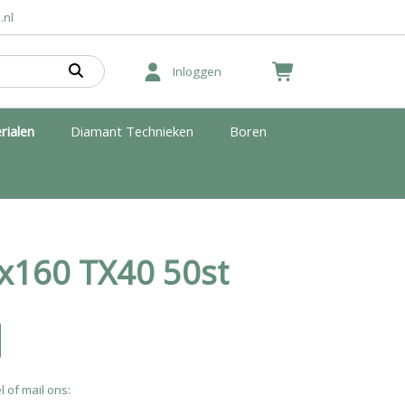
.nl
Inloggen
rialen
Diamant Technieken
Boren
8x160 TX40 50st
l of mail ons: