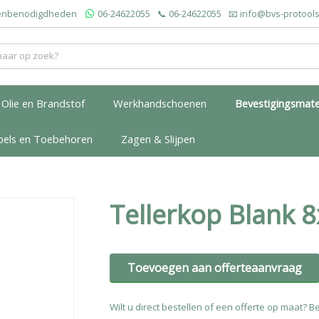
roenbenodigdheden
06-24622055
📞
06-24622055
📧
info@bvs-protools
Olie en Brandstof
Werkhandschoenen
Bevestigingsmate
bels en Toebehoren
Zagen & Slijpen
Tellerkop Blank 
Toevoegen aan offerteaanvraag
Wilt u direct bestellen of een offerte op maat? Be