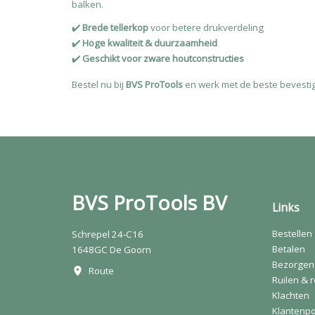
balken.
✔️
Brede tellerkop
voor betere drukverdeling
✔️
Hoge kwaliteit & duurzaamheid
✔️
Geschikt voor zware houtconstructies
Bestel nu bij
BVS ProTools
en werk met de beste bevesti
BVS ProTools BV
Links
Bestellen
Schrepel 24-C16
Betalen
1648GC De Goorn
Bezorgen
Route
Ruilen & 
Klachten
Klantenpo