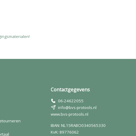
gingsmaterialen!
Contactgegevens
06-24622055
info@bvs-protools.nl
www.bvs-protools.nl
retourneren
IBAN: NL15RABO0340565330
KvK: 89776062
rtaal