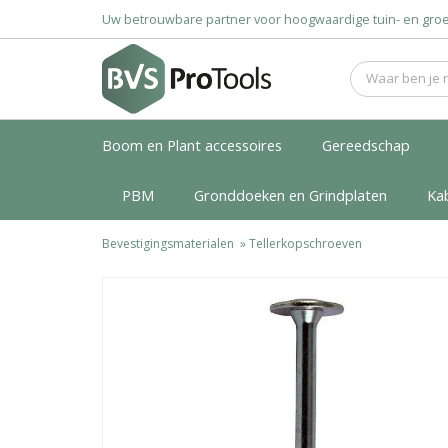
Uw betrouwbare partner voor hoogwaardige tuin- en g
Boom en Plant accessoires
Gereedschap
PBM
Gronddoeken en Grindplaten
Ka
Bevestigingsmaterialen
»
Tellerkopschroeven