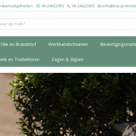
roenbenodigdheden
06-24622055
📞
06-24622055
📧
info@bvs-protools
Olie en Brandstof
Werkhandschoenen
Bevestigingsmate
bels en Toebehoren
Zagen & Slijpen