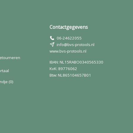
Contactgegevens
06-24622055
info@bvs-protools.nl
www.bvs-protools.nl
retourneren
IBAN: NL15RABO0340565330
KvK: 89776062
rtaal
Btw: NL865104657B01
ndje
(0)