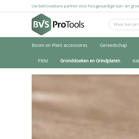
Uw betrouwbare partner voor hoogwaardige tuin- en g
Boom en Plant accessoires
Gereedschap
PBM
Gronddoeken en Grindplaten
Ka