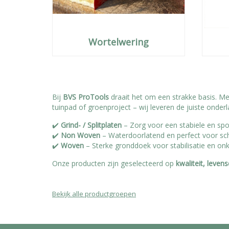
Wortelwering
Bij
BVS ProTools
draait het om een strakke basis. M
tuinpad of groenproject – wij leveren de juiste onderl
✔️
Grind- / Splitplaten
– Zorg voor een stabiele en spo
✔️
Non Woven
– Waterdoorlatend en perfect voor sc
✔️
Woven
– Sterke gronddoek voor stabilisatie en on
Onze producten zijn geselecteerd op
kwaliteit, leven
Bekijk alle productgroepen