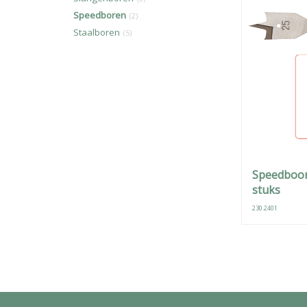
Speedboren
(2)
Staalboren
(5)
Speedboor
stuks
230.2401