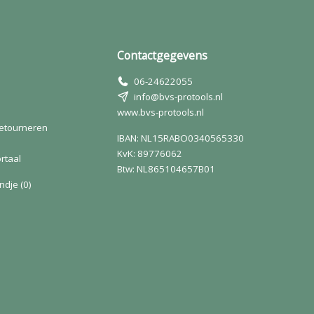
Contactgegevens
06-24622055
info@bvs-protools.nl
www.bvs-protools.nl
retourneren
IBAN: NL15RABO0340565330
KvK: 89776062
rtaal
Btw: NL865104657B01
ndje
(0)