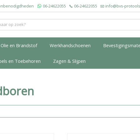
roenbenodigdheden
06-24622055
📞
06-24622055
📧
info@bvs-protools
Olie en Brandstof
Werkhandschoenen
Bevestigingsmate
bels en Toebehoren
Zagen & Slijpen
dboren