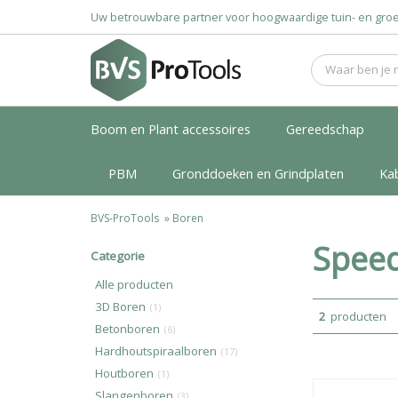
Uw betrouwbare partner voor hoogwaardige tuin- en g
Boom en Plant accessoires
Gereedschap
PBM
Gronddoeken en Grindplaten
Ka
BVS-ProTools
»
Boren
Spee
Categorie
Alle producten
3D Boren
(1)
2
producten
Betonboren
(6)
Hardhoutspiraalboren
(17)
Houtboren
(1)
Slangenboren
(3)