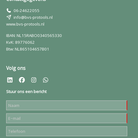
06-24622055
info@bvs-protools.nl
www.bvs-protools.nl
IBAN: NL15RABO0340565330
KvK: 89776062
Btw: NL865104657B01
Volg ons
Stuur ons een bericht