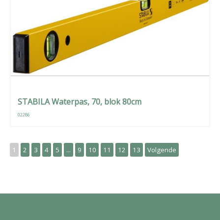
STABILA Waterpas, 70, blok 80cm
02286
1
2
3
4
5
...
9
10
11
12
13
Volgende