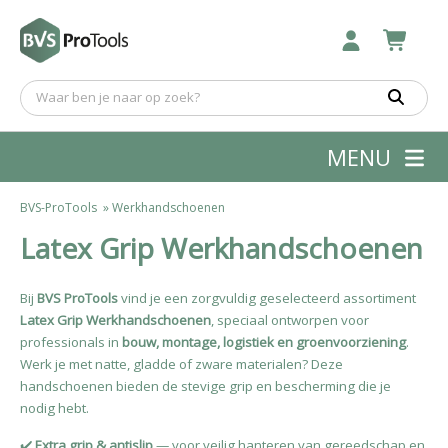
MENU
BVS-ProTools
»
Werkhandschoenen
Latex Grip Werkhandschoenen
Bij
BVS ProTools
vind je een zorgvuldig geselecteerd assortiment
Latex Grip Werkhandschoenen
, speciaal ontworpen voor
professionals in
bouw, montage, logistiek en groenvoorziening
.
Werk je met natte, gladde of zware materialen? Deze
handschoenen bieden de stevige grip en bescherming die je
nodig hebt.
✔️
Extra grip & antislip
— voor veilig hanteren van gereedschap en