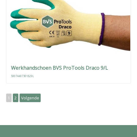
Werkhandschoen BVS ProTools Draco 9/L
59074407301829L
1
2
Volgende