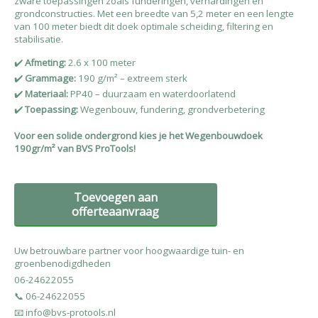
zware toepassingen zoals funderingen, verhardingen en
grondconstructies. Met een breedte van 5,2 meter en een lengte
van 100 meter biedt dit doek optimale scheiding, filtering en
stabilisatie.
✔️
Afmeting:
2.6 x 100 meter
✔️
Grammage:
190 g/m² – extreem sterk
✔️
Materiaal:
PP40 – duurzaam en waterdoorlatend
✔️
Toepassing:
Wegenbouw, fundering, grondverbetering
Voor een solide ondergrond kies je het Wegenbouwdoek
190gr/m² van BVS ProTools!
Toevoegen aan
offerteaanvraag
Uw betrouwbare partner voor hoogwaardige tuin- en
groenbenodigdheden
06-24622055
📞 06-24622055
📧 info@bvs-protools.nl