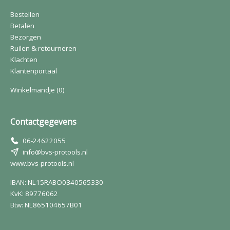
Bestellen
Betalen
Bezorgen
Ruilen & retourneren
Klachten
Klantenportaal
Winkelmandje
(0)
Contactgegevens
06-24622055
info@bvs-protools.nl
www.bvs-protools.nl
IBAN: NL15RABO0340565330
KvK: 89776062
Btw: NL865104657B01