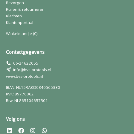
Bezorgen
Ruilen & retourneren
Klachten
Klantenportaal
Winkelmandje
(0)
Contactgegevens
06-24622055
info@bvs-protools.nl
www.bvs-protools.nl
IBAN: NL15RABO0340565330
KvK: 89776062
Btw: NL865104657B01
Volg ons