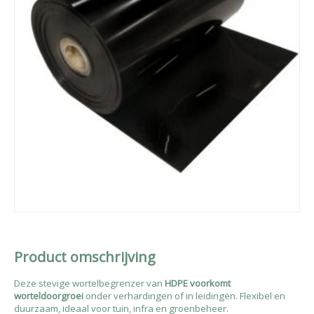
Product omschrijving
Deze stevige wortelbegrenzer van
HDPE voorkomt
worteldoorgroei
onder verhardingen of in leidingen. Flexibel en
duurzaam, ideaal voor tuin, infra en groenbeheer.